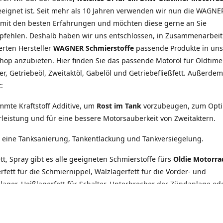
eignet ist. Seit mehr als 10 Jahren verwenden wir nun die WAGNE
 mit den besten Erfahrungen und möchten diese gerne an Sie
pfehlen. Deshalb haben wir uns entschlossen, in Zusammenarbei
rten Hersteller
WAGNER Schmierstoffe
passende Produkte in un
op anzubieten. Hier finden Sie das passende Motoröl für Oldtime
r, Getriebeöl, Zweitaktöl, Gabelöl und Getriebefließfett. Außerde
:
mmte Kraftstoff Additive, um
Rost im Tank
vorzubeugen, zum Opt
leistung und für eine bessere Motorsauberkeit von Zweitaktern.
ür eine Tanksanierung, Tankentlackung und Tankversiegelung.
ett, Spray gibt es alle geeigneten Schmierstoffe fürs
Oldie Motorra
fett für die Schmiernippel, Wälzlagerfett für die Vorder- und
lager, Heißlagerfett für Schalter, Unterbrecher der Zündanlage od
polklemmen und Zündkerzenstecker. Elektrische Anschlüsse und Ko
 besonderen Schutz, um Korrosion zu vermeiden und elektrische
keit zu erhalten. Ein Blick ins Sortiment lohnt sich, denn schon mit