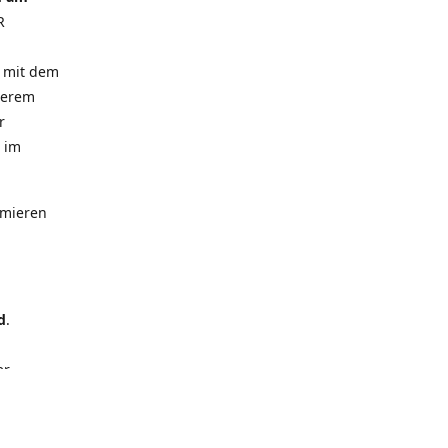
R
t mit dem
serem
r
m im
imieren
d
.
er
ntakte,
 wenig