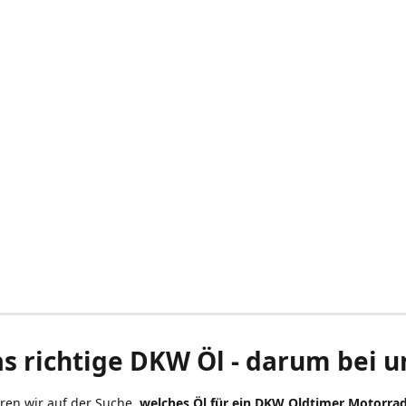
s richtige DKW Öl - darum bei u
ren wir auf der Suche
, welches Öl für ein DKW Oldtimer Motorra