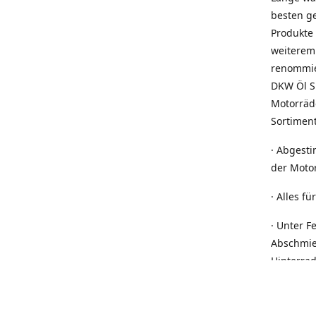
besten ge
Produkte
weiterem
renommie
DKW Öl Sh
Motorräde
Sortiment
· Abgesti
der Motor
· Alles f
· Unter F
Abschmier
Hinterrad
Batterie
brauchen
Leitfähig