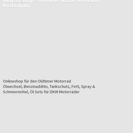
DKW Öl Shop - Oldtimer Motorrad Öl
und
Rostschutz
Onlineshop für den Oldtimer Motorrad
Ölwechsel, Benzinadditiv, Tankschutz, Fett, Spray &
Schmiermittel, Öl Sets für
DKW Motorräder