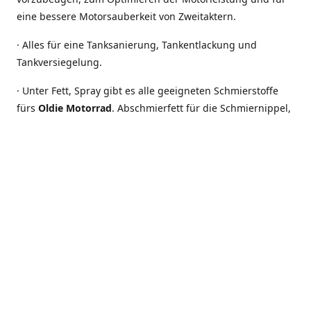
eine bessere Motorsauberkeit von Zweitaktern.
· Alles für eine Tanksanierung, Tankentlackung und
Tankversiegelung.
· Unter Fett, Spray gibt es alle geeigneten Schmierstoffe
fürs
Oldie Motorrad
. Abschmierfett für die Schmiernippel,
Wälzlagerfett für die Vorder- und Hinterradlager,
Heißlagerfett für Schalter, Unterbrecher der Zündanlage
oder Batteriepolklemmen und Zündkerzenstecker.
Elektrische Anschlüsse und Kontakte, brauchen
besonderen Schutz, um Korrosion zu vermeiden und
elektrische Leitfähigkeit zu erhalten. Ein Blick ins Sortiment
lohnt sich, denn schon mit wenig Aufwand kann oft eine
große Wirkung erzielt werden.
Auch in Zukunft sollten die herrlichen Zweitaktmotorräder
von DKW und andere Oldies noch lange das Straßenbild
beleben. Darum stellen wir Ihnen auf unserer Webseite