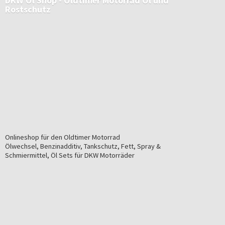
DKW Öl Shop - Oldtimer Motorrad Öl
und
Rostschutz
Onlineshop für den Oldtimer Motorrad
Ölwechsel, Benzinadditiv, Tankschutz, Fett, Spray &
Schmiermittel, Öl Sets für
DKW Motorräder