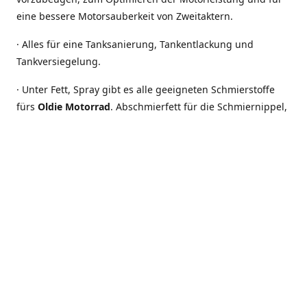
eine bessere Motorsauberkeit von Zweitaktern.
· Alles für eine Tanksanierung, Tankentlackung und
Tankversiegelung.
· Unter Fett, Spray gibt es alle geeigneten Schmierstoffe
fürs
Oldie Motorrad
. Abschmierfett für die Schmiernippel,
Wälzlagerfett für die Vorder- und Hinterradlager,
Heißlagerfett für Schalter, Unterbrecher der Zündanlage
oder Batteriepolklemmen und Zündkerzenstecker.
Elektrische Anschlüsse und Kontakte, brauchen
besonderen Schutz, um Korrosion zu vermeiden und
elektrische Leitfähigkeit zu erhalten. Ein Blick ins Sortiment
lohnt sich, denn schon mit wenig Aufwand kann oft eine
große Wirkung erzielt werden.
Auch in Zukunft sollten die herrlichen Zweitaktmotorräder
von DKW und andere Oldies noch lange das Straßenbild
beleben. Darum stellen wir Ihnen auf unserer Webseite