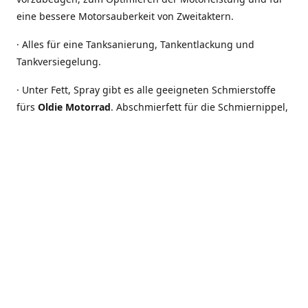
eine bessere Motorsauberkeit von Zweitaktern.
· Alles für eine Tanksanierung, Tankentlackung und
Tankversiegelung.
· Unter Fett, Spray gibt es alle geeigneten Schmierstoffe
fürs
Oldie Motorrad
. Abschmierfett für die Schmiernippel,
Wälzlagerfett für die Vorder- und Hinterradlager,
Heißlagerfett für Schalter, Unterbrecher der Zündanlage
oder Batteriepolklemmen und Zündkerzenstecker.
Elektrische Anschlüsse und Kontakte, brauchen
besonderen Schutz, um Korrosion zu vermeiden und
elektrische Leitfähigkeit zu erhalten. Ein Blick ins Sortiment
lohnt sich, denn schon mit wenig Aufwand kann oft eine
große Wirkung erzielt werden.
Auch in Zukunft sollten die herrlichen Zweitaktmotorräder
von DKW und andere Oldies noch lange das Straßenbild
beleben. Darum stellen wir Ihnen auf unserer Webseite