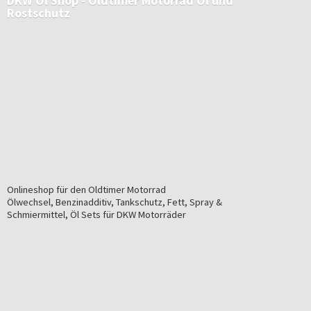
DKW Öl Shop - Oldtimer Motorrad Öl
und
Rostschutz
Onlineshop für den Oldtimer Motorrad
Ölwechsel, Benzinadditiv, Tankschutz, Fett, Spray &
Schmiermittel, Öl Sets für
DKW Motorräder