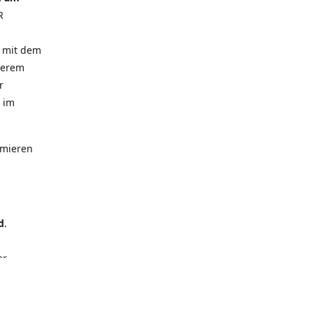
R
t mit dem
serem
r
m im
imieren
d
.
er
ntakte,
 wenig