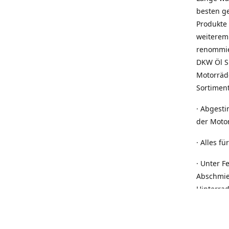
besten ge
Produkte
weiterem
renommie
DKW Öl Sh
Motorräde
Sortiment
· Abgesti
der Motor
· Alles f
· Unter F
Abschmier
Hinterrad
Batterie
brauchen
Leitfähig