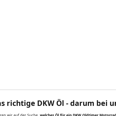
s richtige DKW Öl - darum bei u
ren wir auf der Suche
, welches Öl für ein DKW Oldtimer Motorra