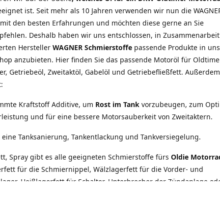
eignet ist. Seit mehr als 10 Jahren verwenden wir nun die WAGNE
 mit den besten Erfahrungen und möchten diese gerne an Sie
pfehlen. Deshalb haben wir uns entschlossen, in Zusammenarbei
rten Hersteller
WAGNER Schmierstoffe
passende Produkte in un
op anzubieten. Hier finden Sie das passende Motoröl für Oldtime
r, Getriebeöl, Zweitaktöl, Gabelöl und Getriebefließfett. Außerde
:
mmte Kraftstoff Additive, um
Rost im Tank
vorzubeugen, zum Opt
leistung und für eine bessere Motorsauberkeit von Zweitaktern.
ür eine Tanksanierung, Tankentlackung und Tankversiegelung.
ett, Spray gibt es alle geeigneten Schmierstoffe fürs
Oldie Motorra
fett für die Schmiernippel, Wälzlagerfett für die Vorder- und
lager, Heißlagerfett für Schalter, Unterbrecher der Zündanlage od
polklemmen und Zündkerzenstecker. Elektrische Anschlüsse und Ko
 besonderen Schutz, um Korrosion zu vermeiden und elektrische
keit zu erhalten. Ein Blick ins Sortiment lohnt sich, denn schon mit